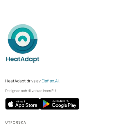
HeatAdapt drivs av
Eleflex.AI
.
Designad och tillverkad inom EU.
UTFORSKA