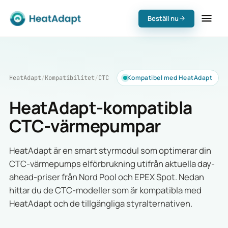
Beställ nu
Kompatibel med HeatAdapt
HeatAdapt
/
Kompatibilitet
/
CTC
HeatAdapt-kompatibla
CTC-värmepumpar
HeatAdapt är en smart styrmodul som optimerar din
CTC-värmepumps elförbrukning utifrån aktuella day-
ahead-priser från Nord Pool och EPEX Spot. Nedan
hittar du de CTC-modeller som är kompatibla med
HeatAdapt och de tillgängliga styralternativen.