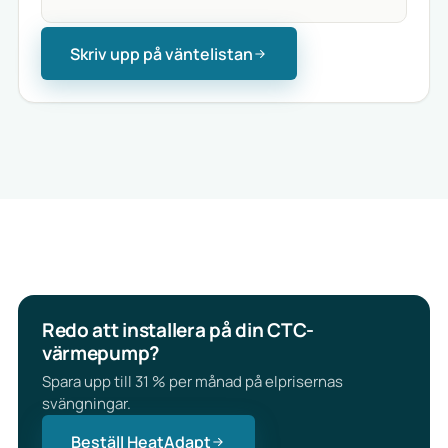
Skriv upp på väntelistan
Redo att installera på din CTC-
värmepump?
Spara upp till 31 % per månad på elprisernas
svängningar.
Beställ HeatAdapt