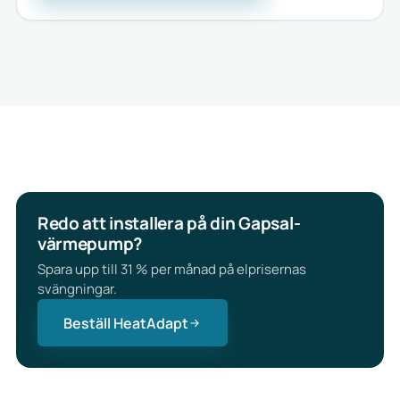
Redo att installera på din Gapsal-
värmepump?
Spara upp till 31 % per månad på elprisernas
svängningar.
Beställ HeatAdapt