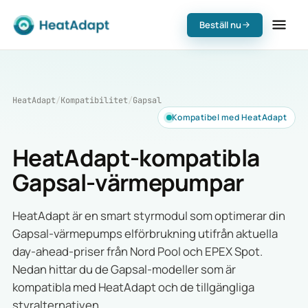
Beställ nu
HeatAdapt
/
Kompatibilitet
/
Gapsal
Kompatibel med HeatAdapt
HeatAdapt-kompatibla
Gapsal-värmepumpar
HeatAdapt är en smart styrmodul som optimerar din
Gapsal-värmepumps elförbrukning utifrån aktuella
day-ahead-priser från Nord Pool och EPEX Spot.
Nedan hittar du de Gapsal-modeller som är
kompatibla med HeatAdapt och de tillgängliga
styralternativen.