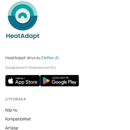
HeatAdapt drivs av
Eleflex.AI
.
Designad och tillverkad inom EU.
UTFORSKA
Köp nu
Kompatibilitet
Artiklar