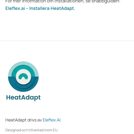
För mer information om installationen, se snabbguiden:
Eleflex.ai – Installera HeatAdapt
.
HeatAdapt drivs av
Eleflex.AI
.
Designad och tillverkad inom EU.